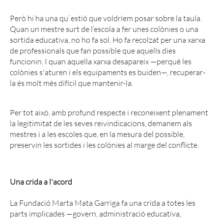
Però hi ha una qu¨estió que voldríem posar sobre la taula.
Quan un mestre surt de l’escola a fer unes colònies o una
sortida educativa, no ho fa sol. Ho fa recolzat per una xarxa
de professionals que fan possible que aquells dies
funcionin. I quan aquella xarxa desapareix —perquè les
colònies s'aturen i els equipaments es buiden—, recuperar-
la és molt més difícil que mantenir-la.
Per tot això, amb profund respecte i reconeixent plenament
la legitimitat de les seves reivindicacions, demanem als
mestres i a les escoles que, en la mesura del possible,
preservin les sortides i les colònies al marge del conflicte.
Una crida a l'acord
La Fundació Marta Mata Garriga fa una crida a totes les
parts implicades —govern, administració educativa,