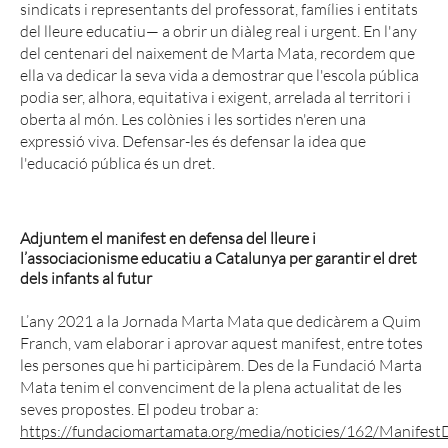
sindicats i representants del professorat, famílies i entitats
del lleure educatiu— a obrir un diàleg real i urgent. En l'any
del centenari del naixement de Marta Mata, recordem que
ella va dedicar la seva vida a demostrar que l'escola pública
podia ser, alhora, equitativa i exigent, arrelada al territori i
oberta al món. Les colònies i les sortides n'eren una
expressió viva. Defensar-les és defensar la idea que
l'educació pública és un dret.
Adjuntem el manifest en defensa del lleure i
l’associacionisme educatiu a Catalunya per garantir el dret
dels infants al futur
L’any 2021 a la Jornada Marta Mata que dedicàrem a Quim
Franch, vam elaborar i aprovar aquest manifest, entre totes
les persones que hi participàrem. Des de la Fundació Marta
Mata tenim el convenciment de la plena actualitat de les
seves propostes. El podeu trobar a:
https://fundaciomartamata.org/media/noticies/162/Manifest