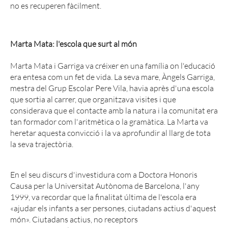
no es recuperen fàcilment.
Marta Mata: l'escola que surt al món
Marta Mata i Garriga va créixer en una família on l'educació
era entesa com un fet de vida. La seva mare, Àngels Garriga,
mestra del Grup Escolar Pere Vila, havia après d'una escola
que sortia al carrer, que organitzava visites i que
considerava que el contacte amb la natura i la comunitat era
tan formador com l'aritmètica o la gramàtica. La Marta va
heretar aquesta convicció i la va aprofundir al llarg de tota
la seva trajectòria.
En el seu discurs d'investidura com a Doctora Honoris
Causa per la Universitat Autònoma de Barcelona, l'any
1999, va recordar que la finalitat última de l'escola era
«ajudar els infants a ser persones, ciutadans actius d'aquest
món». Ciutadans actius, no receptors