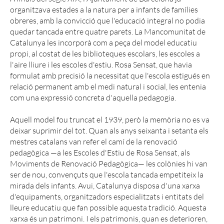
organitzava estades a la natura per a infants de famílies
obreres, amb la convicció que l'educació integral no podia
quedar tancada entre quatre parets. La Mancomunitat de
Catalunya les incorporà com a peça del model educatiu
propi, al costat de les biblioteques escolars, les escoles a
l'aire lliure i les escoles d'estiu. Rosa Sensat, que havia
formulat amb precisió la necessitat que l'escola estigués en
relació permanent amb el medi natural i social, les entenia
com una expressió concreta d'aquella pedagogia.
Aquell model fou truncat el 1939, però la memòria no es va
deixar suprimir del tot. Quan als anys seixanta i setanta els
mestres catalans van refer el camí de la renovació
pedagògica —a les Escoles d'Estiu de Rosa Sensat, als
Moviments de Renovació Pedagògica— les colònies hi van
ser de nou, convençuts que l'escola tancada empetiteix la
mirada dels infants. Avui, Catalunya disposa d'una xarxa
d'equipaments, organitzadors especialitzats i entitats del
lleure educatiu que fan possible aquesta tradició. Aquesta
xarxa és un patrimoni. I els patrimonis, quan es deterioren,