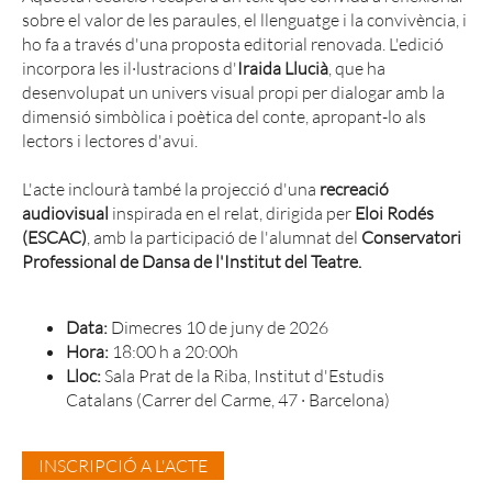
sobre el valor de les paraules, el llenguatge i la convivència, i
ho fa a través d'una proposta editorial renovada. L'edició
incorpora les il·lustracions d'
Iraida Llucià
, que ha
desenvolupat un univers visual propi per dialogar amb la
dimensió simbòlica i poètica del conte, apropant-lo als
lectors i lectores d'avui.
L'acte inclourà també la projecció d'una
recreació
audiovisual
inspirada en el relat, dirigida per
Eloi Rodés
(ESCAC)
, amb la participació de l'alumnat del
Conservatori
Professional de Dansa de l'Institut del Teatre.
Data:
Dimecres 10 de juny de 2026
Hora:
18:00 h a 20:00h
Lloc:
Sala Prat de la Riba, Institut d'Estudis
Catalans
(Carrer del Carme, 47 · Barcelona)
INSCRIPCIÓ A L'ACTE