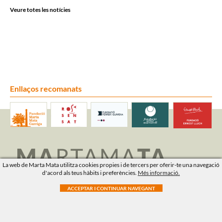
Veure totes les notícies
Enllaços recomanats
La web de Marta Mata utilitza cookies propies i de tercers per oferir-te una navegació
Carrer de Dalt, 6
d'acord als teus hàbits i preferències.
Més informació.
43711 Saifores (Banyeres del Penedès)
Tarragona
info@martamata.org
T. 977 677 104